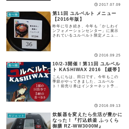
沢料理を満喫してきた！今年の日程
2017.07.09
は、9月1...
第11回 ユルベルト メニュー
食べ物
【2016年版】
昨年に引き続き、今年も「かしわイ
ンフォメーションセンター」に展示
されているユルベルト限定メニュー
をチェックしてきました！まだすべ
てのお店のメニューは出揃ってませ
んでしたが、一部だけ写真を撮って
きましたので、とくに遠方から参加
2016.09.25
される方は計画を...
10/2-3開催！第11回 ユルベル
食べ物
ト KASHIWAX 2016 【緩帯】
こんにちは、田口です。今年もこの
季節がやってきました、ユルベル
ト！前売り券はインターネット予約
と、参加店舗での直接販売で開始し
ています。ちなみに、まだユルベル
トを知らないという方は、下記概要
と過去の記事をご参考ください。ユ
2016.09.13
ルベルトとは？千葉...
炊飯器を変えたら生活が豊かに
ガジェット
なった！『打込鉄釜 ふっくら
御膳 RZ-WW3000M』