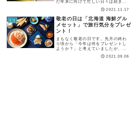
だ年末に向けて忙しい日々は続きそ
うですが、ひと月もすればもう新
2021.11.17
年。ぼちぼち年が明けたあとの予定
も考えておかないといけません。と
敬老の日は「北海道 海鮮グル
生活
いうことで、お正月に食べる日本の
メセット」で旅行気分をプレゼ
風物詩といえば、...
ント！
まもなく敬老の日です。先月の終わ
り頃から「今年は何をプレゼントし
ようか？」と考えていましたが、今
回はすぐに決まりました。今年の敬
2021.09.06
老の日ギフトは「北海道 海鮮グルメ
セット」を贈ります！敬老の日に海
鮮グルメを選んだ理由うちの両親
（おじいちゃん・...