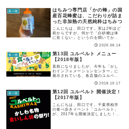
はちみつ専門店「かの蜂」の国
食べ物
産百花蜂蜜は、こだわりが詰ま
った非加熱の天然純粋はちみつ
こんにちは、田口です。実は2年ほど
前からですが、何かで「白砂糖は体
に良くない」というのを聞いてか
ら、できるだけ砂糖を摂らない食生
2020.08.14
活をしています。意識するようにな
って分かったのですが、お菓子やス
第13回 ユルベルト メニュー
食べ物
イーツだけでなく、市販の食品には
【2018年版】
殆ど砂糖が使われ...
直前になりましたが、今年も「かし
わインフォメーションセンター」に
展示されている、各店舗のユルベル
ト限定メニューをチェックしてきま
2018.10.17
した！例年に比べてメニューを展示
しているお店が少なかった印象です
第12回 ユルベルト 開催決定！
食べ物
が、今回参加される方、とくに遠方
【2017年版】
から参加される方...
こんにちは、田口です。千葉県柏市
の食べ歩きイベント「ユルベルト」
が、2017年も開催決定しました！ユ
ルベルトの詳細・ルールについては
こちらの記事をご参考ください→ 食
べ歩きイベント「ユルベルト」で贅