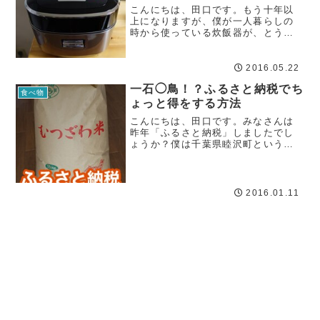
こんにちは、田口です。もう十年以
上になりますが、僕が一人暮らしの
時から使っている炊飯器が、とうと
う限界にきています。いや、正確に
言うと、限界が来てから1年以上が経
過しました。
2016.05.22
一石◯鳥！？ふるさと納税でち
食べ物
ょっと得をする方法
こんにちは、田口です。みなさんは
昨年「ふるさと納税」しましたでし
ょうか？僕は千葉県睦沢町というと
ころに寄付をしまして、お礼の品お
米30kgをいただきました！なんだか
んだでやっぱりお米が一番助かりま
すね。
2016.01.11