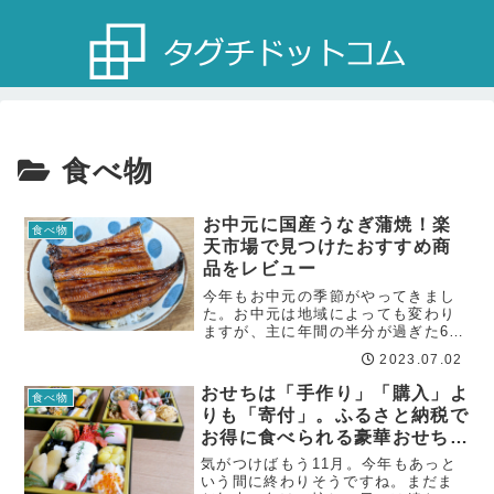
食べ物
お中元に国産うなぎ蒲焼！楽
食べ物
天市場で見つけたおすすめ商
品をレビュー
今年もお中元の季節がやってきまし
た。お中元は地域によっても変わり
ますが、主に年間の半分が過ぎた6月
下旬から7月中旬までに、お世話にな
2023.07.02
っている人への感謝、一年の無事を
祈る意味を込めて贈られます。お中
おせちは「手作り」「購入」よ
食べ物
元といえば”職場の上司へ”みたいなイ
りも「寄付」。ふるさと納税で
メージも...
お得に食べられる豪華おせち料
理！
気がつけばもう11月。今年もあっと
いう間に終わりそうですね。まだま