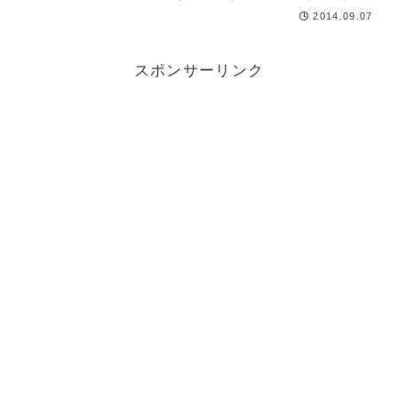
昔は年に２回開催されてましたが、
2014.09.07
ここ最近は年１回となり、今回で第
９回目を迎えました。
スポンサーリンク