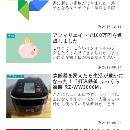
家に新しい家族ができました！第一
子となる女の子です。病院を退院し
てからは、ミルクをあげて、お風呂
に入れて、おむつを変えてと、今ま
でにはなかった仕事をこなしながら
慌ただしい生活を送っていますが、
2016.12.11
それでも自分の子...
アフィリエイトで100万円を達
生活
成しました
これまで、こういうタイトルのブロ
グをたくさん見てきましたが、まさ
か自分が書く日が来るなんて思いま
せんでした。アフィリエイターにと
っての100万円達成は、ミュージシャ
2019.08.24
ンにとっての武道館単独公演くらい
炊飯器を変えたら生活が豊かに
の節目だと感じており、だから皆さ
ガジェット
ん記念の報告...
なった！『打込鉄釜 ふっくら
御膳 RZ-WW3000M』
こんにちは、田口です。もう十年以
上になりますが、僕が一人暮らしの
時から使っている炊飯器が、とうと
う限界にきています。いや、正確に
言うと、限界が来てから1年以上が経
過しました。
2016.05.22