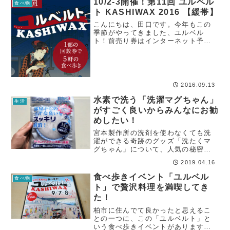
10/2-3開催！第11回 ユルベル
食べ物
ト KASHIWAX 2016 【緩帯】
こんにちは、田口です。今年もこの
季節がやってきました、ユルベル
ト！前売り券はインターネット予約
と、参加店舗での直接販売で開始し
ています。ちなみに、まだユルベル
トを知らないという方は、下記概要
と過去の記事をご参考ください。ユ
ルベルトとは？千葉...
2016.09.13
水素で洗う「洗濯マグちゃん」
生活
がすごく良いからみんなにお勧
めしたい！
宮本製作所の洗剤を使わなくても洗
濯ができる奇跡のグッズ「洗たくマ
グちゃん」について、人気の秘密と
活用方法を詳しく紹介。洗濯マグち
2019.04.16
ゃんの効果、おすすめの使い方、お
手入れ・メンテナンス方法について
食べ歩きイベント「ユルベル
食べ物
も解説しています。
ト」で贅沢料理を満喫してき
た！
柏市に住んでて良かったと思えるこ
との一つに、この「ユルベルト」と
いう食べ歩きイベントがあります。