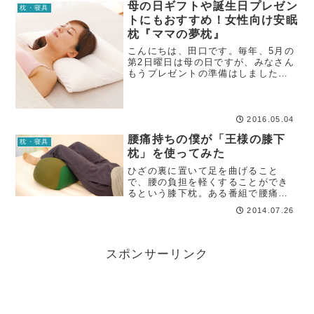
母の日ギフトや誕生日プレゼン
枕・寝具
トにもおすすめ！女性向け安眠
枕『ママの夢枕』
こんにちは、田口です。毎年、5月の
第2日曜日は母の日ですが、みなさん
もうプレゼントの準備はしました
か？母の日のプレゼントの定番とい
えば「お花」や「お菓子」ですが、
毎年欠かさず贈っているとだんだん
ワンパターンになってきますよね。
2016.05.04
腰痛持ちの僕が「王様の膝下
枕・寝具
枕」を使ってみた
ひざの裏に置いて足を曲げること
で、腰の負担を軽くすることができ
るという膝下枕。ある番組で腰痛に
悩むタレントさんが使ったところ、
2014.07.26
確かに腰痛緩和の効果があったそう
です。
スポンサーリンク