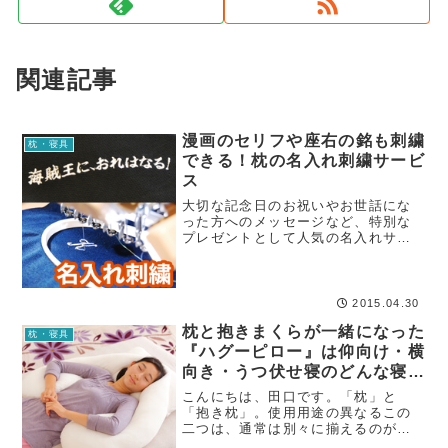
関連記事
漫画のセリフや座右の銘も刺繍
枕・寝具
できる！枕の名入れ刺繍サービ
ス
大切な記念日のお祝いやお世話にな
った方へのメッセージなど、特別な
プレゼントとして人気の名入れサー
ビスが、遂に枕にも入れられるよう
になりました！名前を入れても、メ
ッセージを入れてもOKなので、ギフ
トだけでなく自分用にも欲しくなり
2015.04.30
ます＾＾
枕と抱きまくらが一緒になった
枕・寝具
『ハグーピロー』は仰向け・横
向き・うつ伏せ寝のどんな寝姿
勢にも対応！
こんにちは、田口です。「枕」と
「抱き枕」。使用用途の異なるこの
二つは、通常は別々に揃えるのが一
般的です。しかし、ある時は枕とし