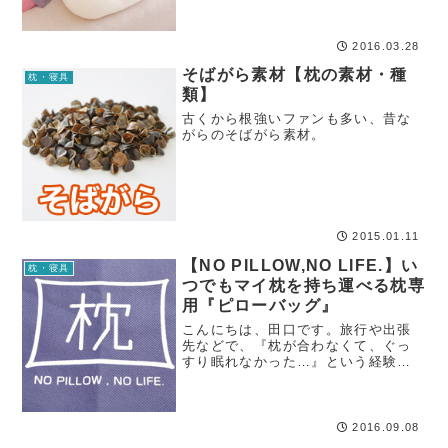
て、またある時は抱き枕として使う
ことができる『ハグーピロー
（hugoo-pillow）』の登場により、
2016.03.28
私たちの睡眠...
そばがら素材【枕の素材・種
枕・寝具
類】
古くから根強いファンも多い、昔な
がらのそばがら素材。
2015.01.11
【NO PILLOW,NO LIFE.】い
枕・寝具
つでもマイ枕を持ち運べる枕専
用『ピローバッグ』
こんにちは、田口です。旅行や出張
先などで、『枕が合わなくて、ぐっ
すり眠れなかった…』という経験は
ないでしょうか？昔から「こだわり
派」の人や、「自分の枕じゃないと
眠れない！」という人は、旅行の時
でもマイ枕を持参しているようです
2016.09.08
が、これからは誰...