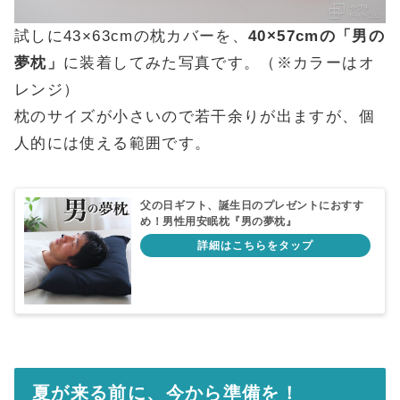
試しに43×63cmの枕カバーを、
40×57cmの「男の
夢枕」
に装着してみた写真です。（※カラーはオ
レンジ）
枕のサイズが小さいので若干余りが出ますが、個
人的には使える範囲です。
父の日ギフト、誕生日のプレゼントにおすす
め！男性用安眠枕『男の夢枕』
夏が来る前に、今から準備を！