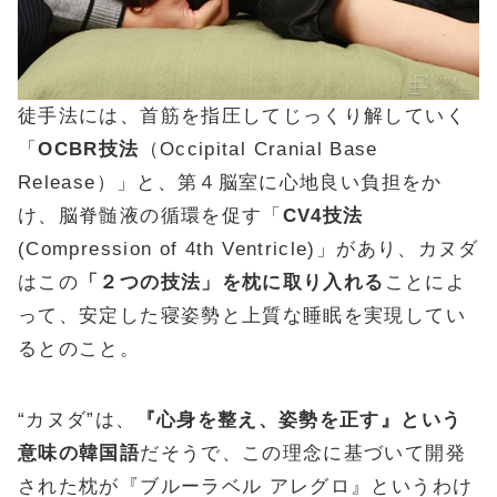
徒手法には、首筋を指圧してじっくり解していく
「
OCBR技法
（Occipital Cranial Base
Release）」と、第４脳室に心地良い負担をか
け、脳脊髄液の循環を促す「
CV4技法
(Compression of 4th Ventricle)」があり、カヌダ
はこの
「２つの技法」を枕に取り入れる
ことによ
って、安定した寝姿勢と上質な睡眠を実現してい
るとのこと。
“カヌダ”は、
『心身を整え、姿勢を正す』という
意味の韓国語
だそうで、この理念に基づいて開発
された枕が『ブルーラベル アレグロ』というわけ