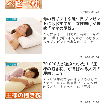
短い睡眠時間を合計すると、一日お
およそ15～17時間は眠っていること
になるんです...
2015.06.26
母の日ギフトや誕生日プレゼン
枕・寝具
トにもおすすめ！女性向け安眠
枕『ママの夢枕』
こんにちは、田口です。毎年、5月の
第2日曜日は母の日ですが、みなさん
もうプレゼントの準備はしました
か？母の日のプレゼントの定番とい
えば「お花」や「お菓子」ですが、
毎年欠かさず贈っているとだんだん
ワンパターンになってきますよね。
2016.05.04
70,000人が抱きついた！『王
枕・寝具
様の抱き枕』が選ばれる人気の
理由とは？
テレビや雑誌でも紹介されるほどの
人気で、昨今の抱き枕ブームの火付
け役ともいえるのがこの「王様の抱
き枕」。すでに累計7万個以上も販売
されていながら、今もなお選ばれ続
ける人気の理由に迫ります！
2015.10.18