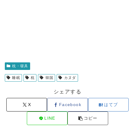
枕・寝具
睡眠
枕
韓国
カヌダ
シェアする
X
Facebook
はてブ
LINE
コピー