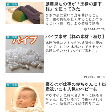
腰痛持ちの僕が「王様の膝下
枕・寝具
枕」を使ってみた
ひざの裏に置いて足を曲げること
で、腰の負担を軽くすることができ
るという膝下枕。ある番組で腰痛に
悩むタレントさんが使ったところ、
2014.07.26
確かに腰痛緩和の効果があったそう
です。
パイプ素材【枕の素材・種類】
枕・寝具
比較的低コストながら通気性に優れ
ていて、丸ごと水洗いもできるなど
気軽に使いやすいパイプ素材。この
素材を使ったパイプ枕は、大きいス
ーパーやホームセンターにも置いて
あったりするくらい、一般的な素材
です。
2015.10.13
寝るのが仕事の赤ちゃんに！出
枕・寝具
産祝いにも人気のベビー枕
すやすやと気持ち良さそうに眠る赤
ちゃん。見ているだけで癒やされま
すね～。新生児はまだ体内リズムが
完成されていないため、昼夜関係な
く寝たり起きたりを繰り返します。