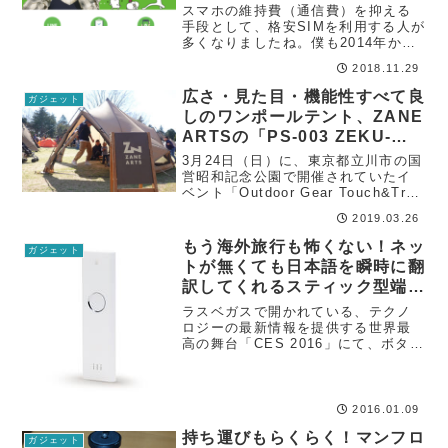
スマホの維持費（通信費）を抑える
手段として、格安SIMを利用する人が
多くなりましたね。僕も2014年から
mineo（マイネオ）の格安SIMを使っ
2018.11.29
ていて、おかげさまで４年以上も毎
月の固定費を安く抑えることが出来
広さ・見た目・機能性すべて良
ガジェット
ています。月にすると実に54ヶ月...
しのワンポールテント、ZANE
ARTSの「PS-003 ZEKU-
M（ゼクーM）」が欲しい！
3月24日（日）に、東京都立川市の国
営昭和記念公園で開催されていたイ
ベント「Outdoor Gear Touch&Try
2019」に参加してきました。前から
2019.03.26
気になっていた「ZANE ARTSゼイ
ンアーツ」のテントも展示されてい
もう海外旅行も怖くない！ネッ
ガジェット
たので、実際...
トが無くても日本語を瞬時に翻
訳してくれるスティック型端末
『ili（イリー）』が登場！
ラスベガスで開かれている、テクノ
ロジーの最新情報を提供する世界最
高の舞台「CES 2016」にて、ボタン
を押して話しかけるだけで音声を自
動翻訳してくれる世界初のウェアラ
ブル翻訳デバイス『ili（イリー）』が
発表されました！
2016.01.09
持ち運びもらくらく！マンフロ
ガジェット