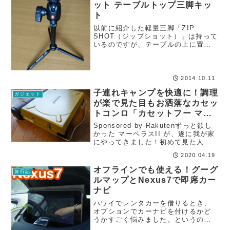
ット テーブルトップ三脚キッ
ト
以前に紹介した軽量三脚「ZIP
SHOT（ジップショット）」は持って
いるのですが、テーブルの上に置い
て使えるような、もう少し手軽でコ
ンパクトな三脚が欲しいと思ってま
した。
2014.10.11
子連れキャンプを快適に！調理
ガジェット
が楽で見た目もお洒落なカセッ
トコンロ「カセットフー マー
ベラスⅡ」
Sponsored by Rakutenずっと欲し
かった マーベラスII が、遂に我が家
にやってきました！初めて見た人に
一言で説明すると、これは家庭用カ
2020.04.19
セットこんろ、ガスボンベで有名な
Iwataniイワタニ が、キャンプ・アウ
オフラインでも使える！グーグ
旅行記
トドア向けに...
ルマップとNexus7で即席カー
ナビ
ハワイでレンタカーを借りるとき、
オプションでカーナビを付けるかど
うかすごく悩みました。というのも
実際に借りた人の声をネットで見て