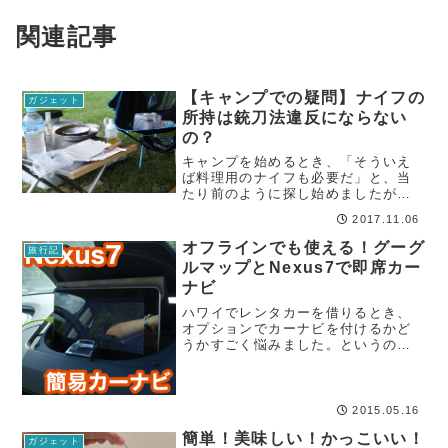
関連記事
【キャンプでの疑問】ナイフの
ガジェット
所持は銃刀法違反にならない
の？
キャンプを始めるとき、「そういえ
ば料理用のナイフも必要だ」と、当
たり前のように探し始めましたが、
いろんなナイフを調べてるうちにふ
2017.11.06
と、そもそも刃物なんて持ってて大
丈夫なの？捕まらないの？なんて疑
オフラインでも使える！グーグ
旅行記
問が出てきました。「キャンプなん
ルマップとNexus7で即席カー
てみんな持ってる...
ナビ
ハワイでレンタカーを借りるとき、
オプションでカーナビを付けるかど
うかすごく悩みました。というのも
実際に借りた人の声をネットで見て
いると、カーナビが日本語に対応し
ていなかったり、ソフト（地図）が
古かったりで、結局役に立たなかっ
2015.05.16
たという意見も多...
簡単！美味しい！かっこいい！
ガジェット